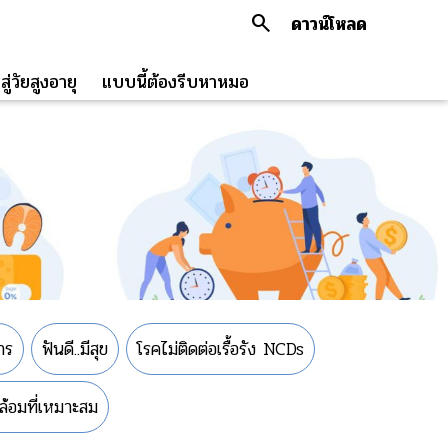
search
ดาวน์โหลด
ู่วัยสูงอายุ
แบบนี้ต้องรีบหาหมอ
าร
ฟันดี..มีสุข
โรคไม่ติดต่อเรื้อรัง NCDs
้อมที่เหมาะสม