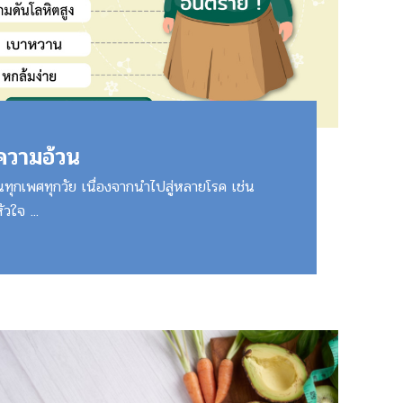
กความอ้วน
นทุกเพศทุกวัย เนื่องจากนำไปสู่หลายโรค เช่น
วใจ ...