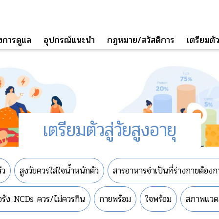
่องการดูแล
อุปกรณ์แนะนำ
กฏหมาย/สวัสดิการ
เตรียมตัวส
เตรียมตัวสู่วัยสูงอายุ
้ว
สูงวัยควรใส่ใจน้ำหนักตัว
สารอาหารจำเป็นที่ร่างกายต้องก
ื้อรัง NCDs ควร/ไม่ควรกิน
กายพร้อม
ใจพร้อม
สภาพแวดล