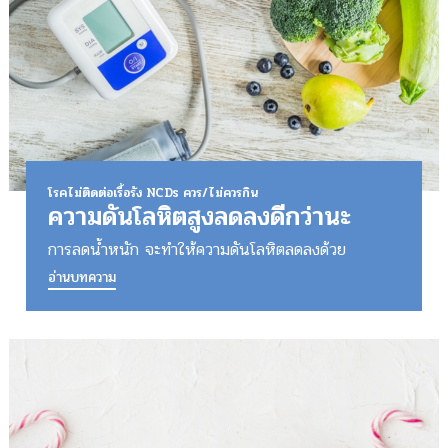
โรคไม่ติดต่อเรื้อรัง NCDs ควร/ไม่ควรกิน
ความดันโลหิตสูงลดลงดีกว่านะ
การลดน้ำหนัก จะทำให้ความดันโลหิตลดลงด้วย
อ่านบทความ