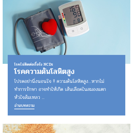
โรคไม่ติดต่อเรื้อรัง NCDs
โรคความดันโลหิตสูง
โปรดอย่านิ่งนอนใจ !! ความดันโลหิตสูง…หากไม่
ทำการรักษา อาจทำให้เกิด เส้นเลือดในสมองแตก
หัวใจล้มเหลว ...
อ่านบทความ