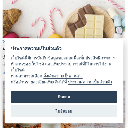
โรคไม่ติดต่อเรื้อรัง NCDs ควร/ไม่ควรกิน
หวานไปก็อ่อนหวานได้
ประกาศความเป็นส่วนตัว
ถ้าเราเป็นเบาหวานแล้ว ไม่ต้องกลัว ต้องดูแลรูปร่างไม่ให้อ้วน ออก
เว็บไซต์นี้มีการบันทึกข้อมูลของคุณเพื่อเพิ่มประสิทธิภาพการ
กำลังกายทุกวัน เพื่อกระตุ้นการใช้น้ำตาล
ทำงานของเว็บไซต์ และเพิ่มประสบการณ์ที่ดีในการใช้งาน
เว็บไซต์
อ่านบทความ
ท่านสามารถเลือก
ตั้งค่าความเป็นส่วนตัว
หรืออ่านรายละเอียดเพิ่มเติมได้ที่
ประกาศความเป็นส่วนตัว
ยินยอม
ไม่ยินยอม