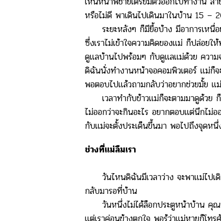
เห็นหน้าพี่ชายเตรียมตัวออกไปทำงาน สาย
หรือไม่ดี พาเดินไปเดินมาในบ้าน 15 – 
ระยะหลังๆ ก็มียื้อบ้าง มีอาการเหนื่อยบ้
ซึ่งเราไม่เข้าใจความคิดของแม่ ก็ปล่อยให
ดูแลบ้านไปพร้อมๆ กับดูแลแม่ด้วย ความจ
ดิฉันนั่งทำงานหน้าจอคอมพิวเตอร์ แม่ก็จ
พอตอบไปแล้วถามกลับว่าอยากช่วยมั้ย แม่จ
เวลาทำกับข้าวแม่ก็จะตามมาดูด้วย ก็จะ
ไม่ออกว่าจะกินอะไร อยากตอบแต่นึกไม่ออก
กับแม่จะตั้งประเด็นขึ้นมา พอไปถึงจุดหนึ่งค
ช่วงที่แม่ลืมเรา
วันไหนดิฉันมีเวลาว่าง จะพาแม่ไปเดินซ
กลับมารอที่บ้าน
วันหนึ่งไม่ได้ล็อกประตูหน้าบ้าน คุณพ่
แต่เราค่อนข้างตกใจ พอรู้ว่าแม่หายก็โทรศ