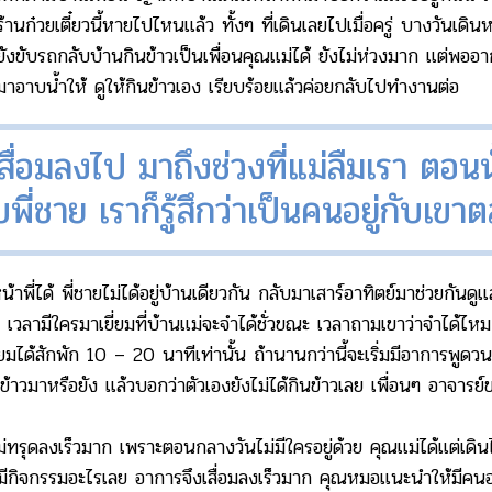
ว่าร้านก๋วยเตี๋ยวนี้หายไปไหนแล้ว ทั้งๆ ที่เดินเลยไปเมื่อครู่ บาง
ยังขับรถกลับบ้านกินข้าวเป็นเพื่อนคุณแม่ได้ ยังไม่ห่วงมาก แต่พออา
อาบน้ำให้ ดูให้กินข้าวเอง เรียบร้อยแล้วค่อยกลับไปทำงานต่อ
่อมลงไป มาถึงช่วงที่แม่ลืมเรา ตอนนั้
พี่ชาย เราก็รู้สึกว่าเป็นคนอยู่กับเข
ี่ได้ พี่ชายไม่ได้อยู่บ้านเดียวกัน กลับมาเสาร์อาทิตย์มาช่วยกันดูแ
า เวลามีใครมาเยี่ยมที่บ้านแม่จะจำได้ชั่วขณะ เวลาถามเขาว่าจำได้ไหม แ
่ยมได้สักพัก 10 – 20 นาทีเท่านั้น ถ้านานกว่านี้จะเริ่มมีอาการพูดวน 
ข้าวมาหรือยัง แล้วบอกว่าตัวเองยังไม่ได้กินข้าวเลย เพื่อนๆ อาจารย
ุดลงเร็วมาก เพราะตอนกลางวันไม่มีใครอยู่ด้วย คุณแม่ได้แต่เดินไป
่มีกิจกรรมอะไรเลย อาการจึงเสื่อมลงเร็วมาก คุณหมอแนะนำให้มีคนอย