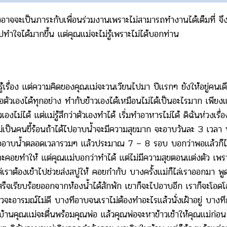
องอาจจะเป็นภาระกับเพื่อนร่วมงานเพราะไม่สามารถทำงานได้เต็มที่ 
ไปทำใจได้มากขึ้น แต่คุณแม่จะไม่รู้เพราะไม่ได้บอกท่าน
เรื่อง แต่ความคิดของคุณแม่จะวนเวียนไปมา ปีแรกๆ ยังให้อยู่คนเดี
เองได้ทุกอย่าง ทำกับข้าวเองได้เหมือนไม่ได้เป็นอะไรมาก เพียงแต่เ
ไม่ได้ แต่แม่รู้สึกว่าตัวเองทำได้ เริ่มทำอาหารไม่ได้ ดิฉันห่วงเรื
ยกอยู่ แม่เป็นคนขี้ร้อนถ้าได้ไปอาบน้ำจะมีความสุขมาก จะอาบวันละ 3 
าบน้ำตลอดเวลารวมๆ แล้วประมาณ 7 – 8 รอบ บอกว่าพอแล้วก็ไม่ฟั
คอยทำให้ แต่คุณแม่บอกว่าทำได้ แต่ไม่มีความสุขตอนแต่งตัว เพรา
่เราต้องเข้าไปช่วยส่งสบู่ให้ คอยกำกับ บางครั้งแม่ก็ไล่เราออกมา พู
เสร็จเรียบร้อยออกจากห้องน้ำได้สักพัก เขาก็จะไปอาบอีก เราก็จะโอ
วจะอารมณ์ไม่ดี บางทีอาบจนเราไม่ต้องทำอะไรแล้วนั่งเฝ้าอยู่ บางท
้านคุณแม่จะตื่นพร้อมคุณพ่อ แล้วคุณพ่อจะหาข้าวเช้าให้คุณแม่ก่อน