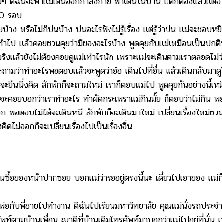
ๆ ดิฉันจะพาแม่เดินออกกำลังกาย พาเดินในบ้าน แต่ก็ต้องแล้วแต่อา
20 รอบ
าง หรือไม่ก็บ่นบ้าง บ่นอะไรฟังไม่รู้เรื่อง แต่รู้ว่าบ่น แม่จะชอบ
้ทำไป แล้วคอยชวนคุยว่ามีของอะไรบ้าง พูดคุยกับแม่เหมือนเป็นปกติทุ
ริงแล้วยังไม่ต้องคอยดูแม่เท่าไรนัก เพราะแม่จะเดินตามเราตลอดไม่
ะถามว่าทำอะไรพอตอบแล้วจะพูดว่าอ๋อ เดินไปที่อื่น แล้วเดินกลับมา
ะยืนนิ่งคิด สักพักก็จะถามใหม่ เราก็ตอบแม่ไป พูดคุยกันอย่างนี้เห
คอยบอกว่าเราทำอะไร ทำผัดกระเพราแม่กินมั้ย ก็ตอบว่าไม่กิน พอเ
 พอตอบไม่ได้จะเดินหนี สักพักก็จะเดินมาใหม่ เปลี่ยนเรื่องใหม่ชวน
ิดไม่ออกก็จะเปลี่ยนเรื่องไปเป็นเรื่องอื่น
ื้อของหน้าปากซอย บอกแม่ว่ารออยู่ตรงนี้นะ เดี๋ยวไปเอาของ แม่ก
อกับพี่ชายไปทำงาน ดิฉันไปเรียนมหาวิทยาลัย คุณแม่นั่งรถประจำท
ัพท์ตามบ้านเพื่อน ญาติที่บ้านเดิมโทรศัพท์มาบอกว่าแม่ไปอยู่ที่นั่น