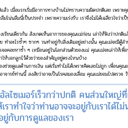
ล้ว เมื่อแรกเริ่มมีอาการทางบ้านไม่ทราบความผิดปกติเลย เพราะค
มโน่นลืมนี่เป็นประจำ เพราะความเร่งรีบ เราจึงไม่ได้เฉลียวใจว่าเป็น
เรียนเดียวกัน สังเกตเห็นอาการของคุณแม่ก่อน เล่าให้ฟังว่าปกติ
ย ทำอะไรซ้ำๆ ซากๆ วนทำอยู่กับสิ่งเดิมอยู่อย่างนั้น คุณแม่จะมีตู้สำห
าไม่เจอคอยหาซ้ำ ๆ เหมือนอยู่ในโลกส่วนตัวของแม่ คุณแม่จะเล่าให้เพื่
่าให้บอกลูกไว้ด้วยว่าของสำคัญอยู่ตรงไหนบ้าง
ช่วยดูแลด้านการเงิน แต่เริ่มทำไม่ได้เพราะคิดเลขไม่ถูก เพื่อนค
าจารย์ท่านนี้ สงสัยว่าอาจเป็นโรคสมองเสื่อม คุณแม่ยอมไปตรวจ ว
ัลไซเมอร์เร็วกว่าปกติ คนส่วนใหญ่ที่เ
เราทำใจว่าท่านอาจจะอยู่กับเราได้ไม่
้นอยู่กับการดูแลของเรา