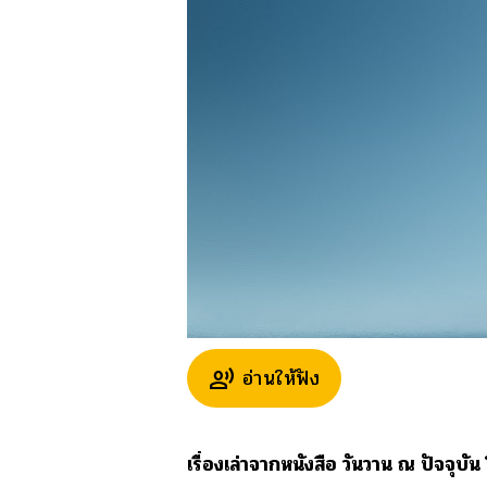
อ่านให้ฟัง
record_voice_over
เรื่องเล่าจากหนังสือ วันวาน ณ ปัจจุบั