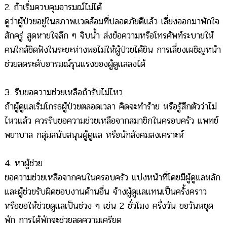
2. ถ้าเริ่มควบคุมอารมณ์ไม่ได้
ดูว่าผู้ป่วยอยู่ในสภาพแวดล้อมที่ปลอดภัยดีแล้ว เลี่ยงออกมาพักใจ
สักครู่ สูดหายใจลึก ๆ จิบน้ำ ส่งข้อความหรือโทรศัพท์ระบายให้
คนใกล้ชิดฟังในระยะห่างพอไม่ให้ผู้ป่วยได้ยิน การเลี่ยงเผชิญหน้า
ช่วยลดระดับอารมณ์รุนแรงของผู้ดูแลลงได้
3. รีบขอความช่วยเหลือถ้ารับไม่ไหว
ถ้าผู้ดูแลเริ่มโกรธผู้ป่วยตลอดเวลา คิดจะทำร้าย หรือรู้สึกตัวว่าไม่
ไหวแล้ว ควรรีบขอความช่วยเหลือจากสมาชิกในครอบครัว แพทย์
พยาบาล กลุ่มสนับสนุนผู้ดูแล หรือนักสังคมสงเคราะห์
4. หาผู้ช่วย
ขอความช่วยเหลือจากคนในครอบครัว แบ่งหน้าที่โดยมีผู้ดูแลหลัก
และผู้ช่วยรับผิดชอบงานด้านอื่น จ้างผู้ดูแลแทนเป็นครั้งคราว
หรือขอให้ช่วยดูแลเป็นช่วง ๆ เช่น 2 ชั่วโมง ครึ่งวัน ขอวันหยุด
พัก การได้พักจะช่วยลดความเครียด